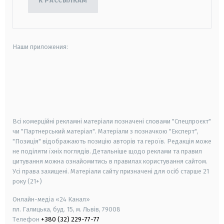
К РАССЫЛКАМ
Наши приложения:
android
apple
smart tv
samsung smart tv
Всі комерційні рекламні матеріали позначені словами "Спецпроєкт"
чи "Партнерський матеріал". Матеріали з позначкою "Експерт",
"Позиція" відображають позицію авторів та героїв. Редакція може
не поділяти їхніх поглядів. Детальніше щодо реклами та правил
цитування можна ознайомитись в правилах користування сайтом.
Усі права захищені.
Матеріали сайту призначені для осіб старше
21
року (21+)
Онлайн-медіа «24 Канал»
пл. Галицька, буд. 15, м. Львів, 79008
Телефон
+380 (32) 229-77-77