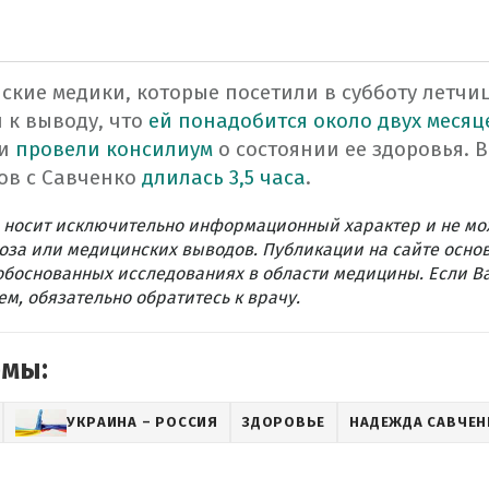
нские
медики
,
которые
посетили
в
субботу
летчи
 к
выводу
,
что
ей
понадобится
около двух
месяц
и
провели
консилиум
о состоянии
ее здоровья
.
В
ов
с
Савченко
длилась
3,5 часа
.
 носит исключительно информационный характер и не мо
оза или медицинских выводов. Публикации на сайте осно
обоснованных исследованиях в области медицины. Если В
м, обязательно обратитесь к врачу.
емы:
УКРАИНА – РОССИЯ
ЗДОРОВЬЕ
НАДЕЖДА САВЧЕН