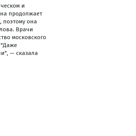
ическом и
Она продолжает
, поэтому она
лова.
Врачи
ство московского
 "Даже
и", — сказала