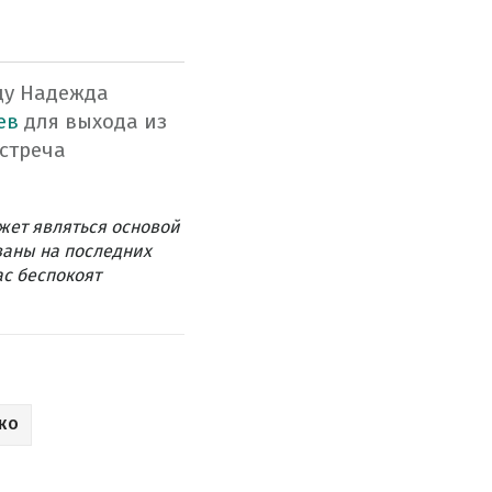
цу
Надежда
ев
для
выхода
из
стреча
жет являться основой
ваны на последних
ас беспокоят
КО