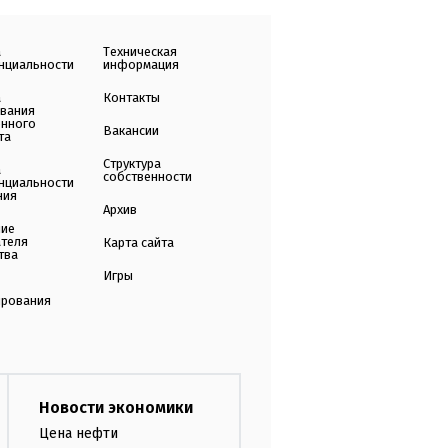
а
Техническая
нциальности
информация
а
Контакты
ования
енного
Вакансии
та
Структура
а
собственности
нциальности
ния
Архив
ние
ателя
Карта сайта
тва
Игры
ирования
Новости экономики
Цена нефти