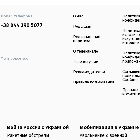
Номер телефона:
О нас
Политик
конфиде
+38 044 390 5077
Редакция
Политик
использ
Редакционная
искусств
политика
интеллек
О телеканале
Политик
конфиде
Мы в соцсетях:
приложе
Телеведущие
Соглаше
Рекламодателям
пользов
Сообщес
Правила пользования
Правила
коммент
Война России с Украиной
Мобилизация в Украине
Ракетные обстрелы
Увольнение с военной