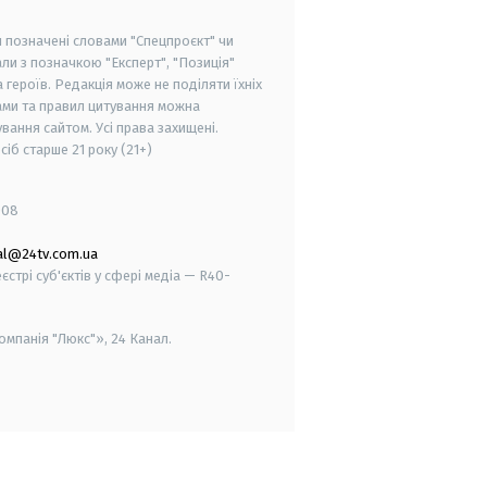
и позначені словами "Спецпроєкт" чи
ли з позначкою "Експерт", "Позиція"
героїв. Редакція може не поділяти їхніх
ами та правил цитування можна
вання сайтом. Усі права захищені.
осіб старше
21 року (21+)
008
al@24tv.com.ua
стрі суб'єктів у сфері медіа — R40-
мпанія "Люкс"», 24 Канал.
smart tv
samsung smart tv