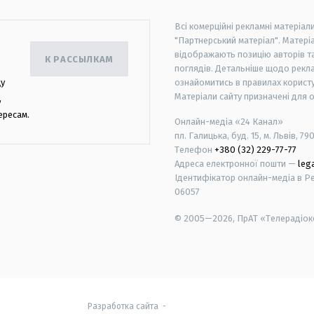
Всі комерційні рекламні матеріал
"Партнерський матеріал". Матеріа
відображають позицію авторів та 
К РАССЫЛКАМ
поглядів. Детальніше щодо рекл
цу
ознайомитись в правилах користу
Матеріали сайту призначені для 
,
ересам.
Онлайн-медіа «24 Канал»
пл. Галицька, буд. 15, м. Львів, 79
Телефон
+380 (32) 229-77-77
Адреса електронної пошти —
leg
Ідентифікатор онлайн-медіа в Реє
06057
© 2005—2026,
ПрАТ «Телерадіоко
android
apple
Разработка сайта
-