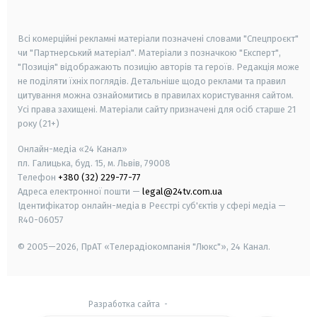
smart tv
samsung smart tv
Всі комерційні рекламні матеріали позначені словами "Спецпроєкт"
чи "Партнерський матеріал". Матеріали з позначкою "Експерт",
"Позиція" відображають позицію авторів та героїв. Редакція може
не поділяти їхніх поглядів. Детальніше щодо реклами та правил
цитування можна ознайомитись в правилах користування сайтом.
Усі права захищені.
Матеріали сайту призначені для осіб старше
21
року (21+)
Онлайн-медіа «24 Канал»
пл. Галицька, буд. 15, м. Львів, 79008
Телефон
+380 (32) 229-77-77
Адреса електронної пошти —
legal@24tv.com.ua
Ідентифікатор онлайн-медіа в Реєстрі суб'єктів у сфері медіа —
R40-06057
© 2005—2026,
ПрАТ «Телерадіокомпанія "Люкс"», 24 Канал.
Разработка сайта
-