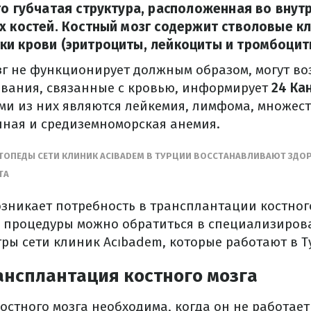
то губчатая структура, расположенная во внут
х костей. Костный мозг содержит стволовые кл
и крови (эритроциты, лейкоциты и тромбоцит
зг не функционирует должным образом, могут во
вания, связанные с кровью, информирует
24 Ка
и из них являются лейкемия, лимфома, множес
ная и средиземноморская анемия.
ТОПЕДЫ СЕТИ КЛИНИК ACIBADEM В ТУРЦИИ ВОССТАНАВЛИВАЮТ ЗДО
ТА
озникает потребность в трансплантации костного
 процедуры можно обратиться в специализиро
ры сети клиник Acıbadem, которые работают в Т
ансплантация костного мозга
остного мозга необходима, когда он не работает