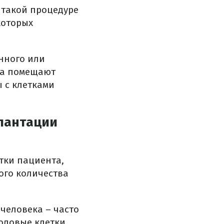
 такой процедуре
которых
нного или
та помещают
 с клетками
плантации
тки пациента,
ого количества
 человека – часто
воловые клетки