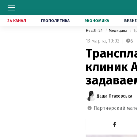
24 КАНАЛ
ГЕОПОЛИТИКА
ЭКОНОМИКА
БИЗНЕ
Health 24
Медицина
Т
13 марта,
10:02
6
Транспла
клиник A
задавае
Даша Птаховська
партнерский мат