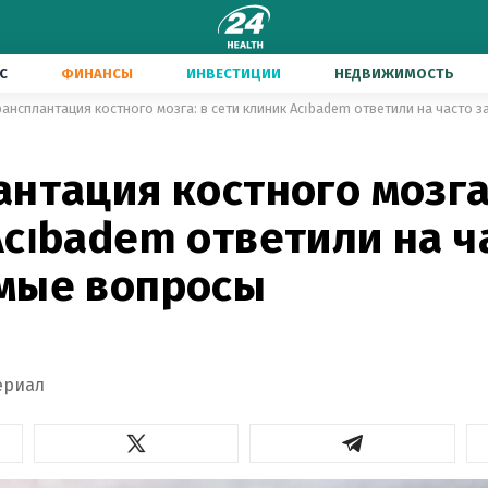
С
ФИНАНСЫ
ИНВЕСТИЦИИ
НЕДВИЖИМОСТЬ
рансплантация костного мозга: в сети клиник Acıbadem ответили на часто
нтация костного мозга:
cıbadem ответили на ч
мые вопросы
ериал