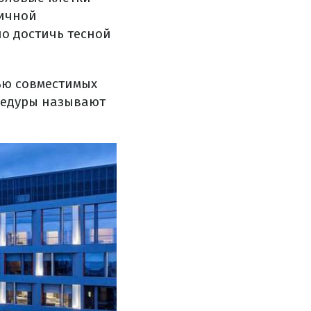
гичной
о достичь тесной
ью совместимых
оцедуры называют