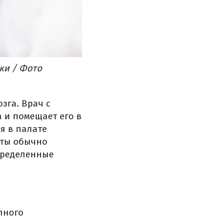
ки / Фото
зга. Врач с
 и помещает его в
я в палате
нты обычно
пределенные
лного