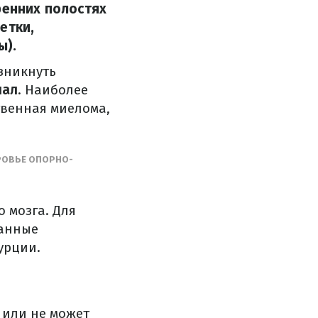
ренних полостях
етки,
ы).
зникнуть
нал
. Наиболее
твенная миелома,
РОВЬЕ ОПОРНО-
 мозга. Для
ванные
урции.
 или не может