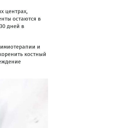
х центрах,
нты остаются в
30 дней в
химиотерапии и
скоренить костный
реждение