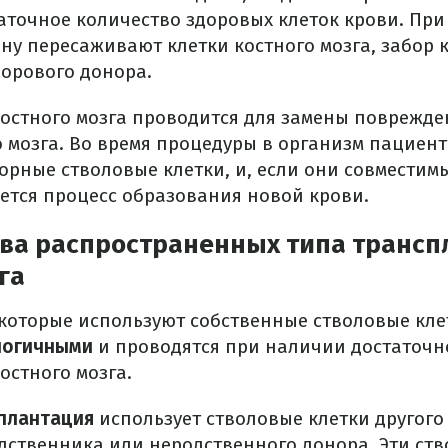
аточное количество здоровых клеток крови. При
ену пересаживают клетки костного мозга, забор 
дорового донора.
остного мозга проводится для замены поврежде
о мозга. Во время процедуры в организм пациен
орные стволовые клетки, и, если они совместимы
ется процесс образования новой крови.
два распространенных типа транс
га
которые используют собственные стволовые кле
логичными
и проводятся при наличии достаточн
остного мозга.
плантация
использует стволовые клетки другого
одственника или неродственного донора. Эти ст