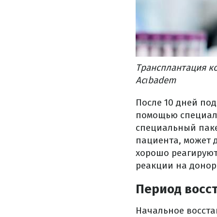
Трансплантация ко
Acıbadem
После 10 дней под
помощью специаль
специальный паке
пациента, может 
хорошо реагируют
реакции на донор
Период восс
Начальное восста