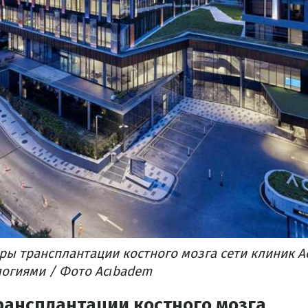
ры трансплантации костного мозга сети клиник 
огиями / Фото Acıbadem
рансплантации костного мозга