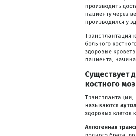
производить дост
пациенту через в
производился у з
Трансплантация к
больного костног
здоровые кроветв
пациента, начина
Существует 
костного моз
Трансплантации, 
называются
ауто
здоровых клеток к
Аллогенная транс
родного брата, р