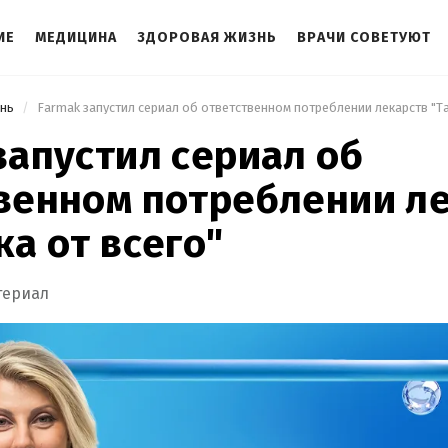
ИЕ
МЕДИЦИНА
ЗДОРОВАЯ ЖИЗНЬ
ВРАЧИ СОВЕТУЮТ
знь
 Farmak запустил сериал об ответственном потреблении лекарств "Та
запустил сериал об
венном потреблении л
ка от всего"
териал