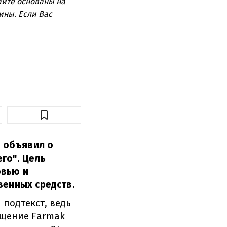
айте основаны на
ины. Если Вас
, объявил о
го". Цель
овью и
венных средств.
 подтекст, ведь
общение Farmak