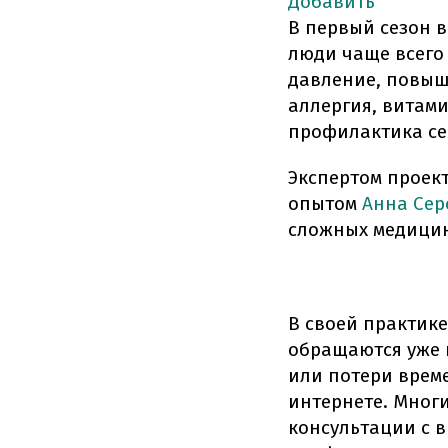
Добавить
В первый сезон 
люди чаще всего
давление, повыш
аллергия, витам
профилактика се
Экспертом проект
опытом
Анна Сер
сложных медицин
В своей практике
обращаются уже 
или потери време
интернете. Мног
консультации с 