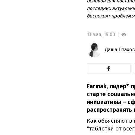
основой для постано
последних актуальны
беспокоят проблемы 
13 мая,
19:00
Даша Птахов
Farmak, лидер* 
старте социальн
инициативы – с
распространять 
Как объясняют в 
"таблетки от все