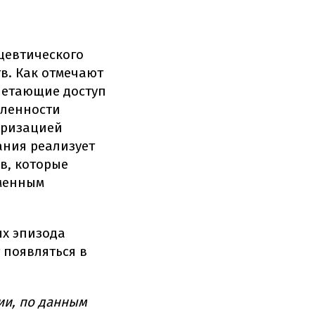
цевтического
в. Как отмечают
четающие доступ
мленности
яризацией
ания реализует
в, которые
еменным
ых эпизода
 появляться в
ии, по данным