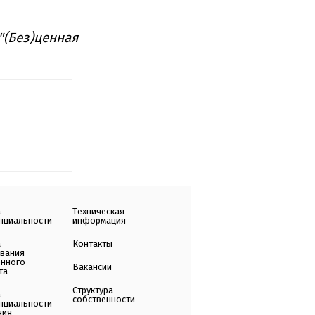
"(Без)ценная
а
Техническая
нциальности
информация
а
Контакты
ования
енного
Вакансии
та
Структура
а
собственности
нциальности
ния