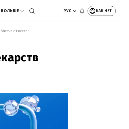
РУС
КАБІНЕТ
БОЛЬШЕ
блетка от всего" 
екарств