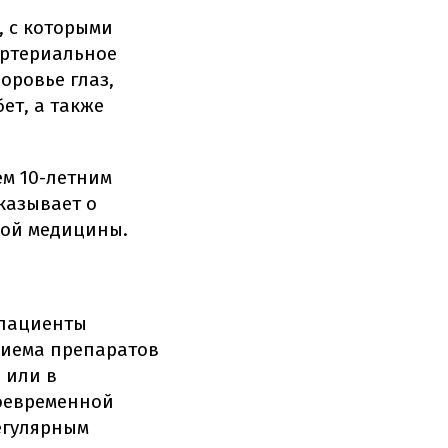
, с которыми
артериальное
оровье глаз,
ет, а также
ем 10-летним
казывает о
ной медицины.
 пациенты
риема препаратов
 или в
воевременной
егулярным