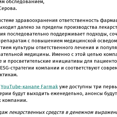
м обследованием,
Серова.
истеме здравоохранения ответственность фарма
ыходит далеко за пределы производства лекарст
ния последовательно поддерживает подходы, со
препаратам с повышением медицинской осведо
итием культуры ответственного лечения и попул
ательной медицины. Именно с этой целью комп
и просветительские инициативы для пациенто
 ESG-стратегии компании и соответствуют совр
ктикам.
YouTube-канале Farmak
уже доступны три перв
ерии будут выходить еженедельно, анонсы будут
х компании.
даж лекарственных средств в денежном выражен