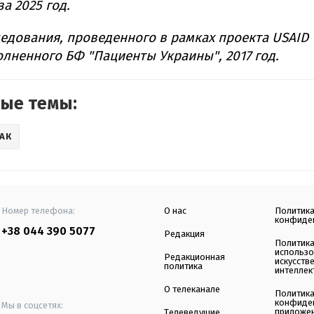
за 2025 год.
едования, проведенного в рамках проекта USAID 
лненного БФ "Пациенты Украины", 2017 год.
ые темы:
АК
Номер телефона:
О нас
Политик
конфиде
+38 044 390 5077
Редакция
Политик
использ
Редакционная
искусств
политика
интеллек
О телеканале
Политик
конфиде
Мы в соцсетях:
приложе
Телеведущие