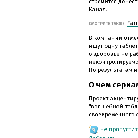
стремится донес
Канал.
Far
СМОТРИТЕ ТАКЖЕ
В компании отме
ищут одну таблет
о здоровье не ра
неконтролируемо
По результатам 
О чем сериа
Проект акцентиру
"волшебной табле
своевременного 
Не пропустит