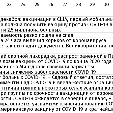
23
24
25
26
27
28
29
30
 декабря: вакцинация в США, первый мобильны
на должна получить вакцину против COVID-19 
чти 2,5 миллиона больных
еваемость резко пошла на спад
а 24 часа вылечил хорьков от коронавируса
та: как выглядит документ в Великобритании,
чай окопной лихорадки, распространенной в 
 дозы вакцины от COVID-19 до конца 2020 года
раине: в Минздраве озвучили варианты
ины снижения заболеваемости COVID-19
 больных COVID-19, – Садовый ответил, достат
именты над COVID-19 и ввела жесткие ограни
 птичий грипп: в некоторых селах усилили ка
три группы по срочности вакцинации от корон
ости COVID-19 ожидается в середине января, –
ира остается уязвимыми к инфицированию COV
мериканскую вакцину от COVID-19 в кратчайши