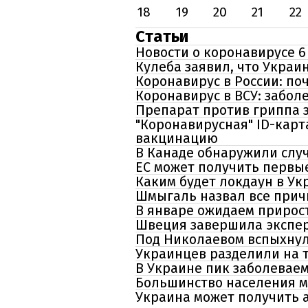
18
19
20
21
22
Статьи
Новости о коронавирусе 6
Кулеба заявил, что Украи
Коронавирус в России: по
Коронавирус в ВСУ: забол
Препарат против гриппа з
"Коронавирусная" ID-кар
вакцинацию
В Канаде обнаружили слу
ЕС может получить первые
Каким будет локдаун в Ук
Шмыгаль назвал все прич
В январе ожидаем прирост
Швеция завершила экспер
Под Николаевом вспыхнул
Украинцев разделили на 
В Украине пик заболеваем
Большинство населения м
Украина может получить а