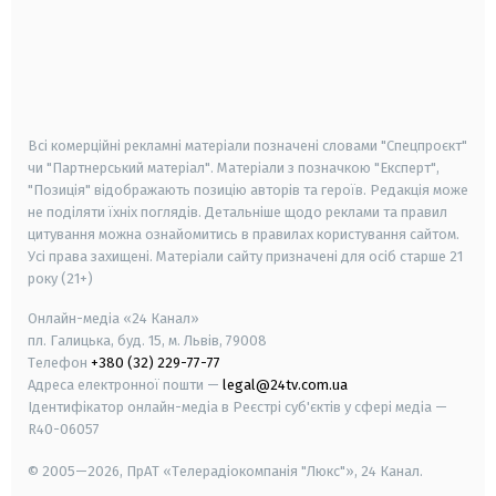
android
apple
smart tv
samsung smart tv
Всі комерційні рекламні матеріали позначені словами "Спецпроєкт"
чи "Партнерський матеріал". Матеріали з позначкою "Експерт",
"Позиція" відображають позицію авторів та героїв. Редакція може
не поділяти їхніх поглядів. Детальніше щодо реклами та правил
цитування можна ознайомитись в правилах користування сайтом.
Усі права захищені.
Матеріали сайту призначені для осіб старше
21
року (21+)
Онлайн-медіа «24 Канал»
пл. Галицька, буд. 15, м. Львів, 79008
Телефон
+380 (32) 229-77-77
Адреса електронної пошти —
legal@24tv.com.ua
Ідентифікатор онлайн-медіа в Реєстрі суб'єктів у сфері медіа —
R40-06057
© 2005—2026,
ПрАТ «Телерадіокомпанія "Люкс"», 24 Канал.