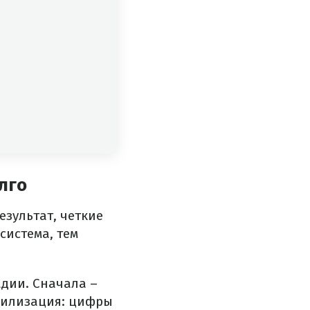
лго
езультат, четкие
система, тем
адии. Сначала –
абилизация: цифры