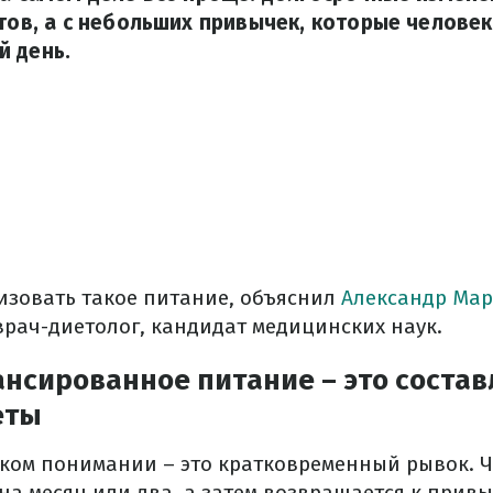
етов, а с небольших привычек, которые челове
й день.
изовать такое питание, объяснил
Александр Мар
врач-диетолог, кандидат медицинских наук.
ансированное питание – это соста
еты
ском понимании – это кратковременный рывок. 
 на месяц или два, а затем возвращается к прив