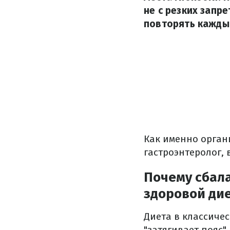
не с резких запр
повторять кажды
Как именно орган
гастроэнтеролог, 
Почему сбал
здоровой ди
Диета в классиче
"затягивает пояс"