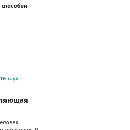
к способен
тинчук
–
вляющая
Человек
ычной жизни. И