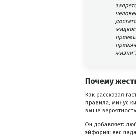
запрето
челове
достато
жидкос
приемы
привыч
жизни"
Почему жест
Как рассказал гас
правила, минус ки
выше вероятность
Он добавляет: люб
эйфория: вес пад