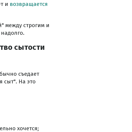
ет и
возвращается
" между строгим и
 надолго.
тво сытости
обычно съедает
 сыт". На это
ельно хочется;