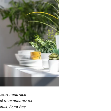
ожет являться
айте основаны на
ины. Если Вас