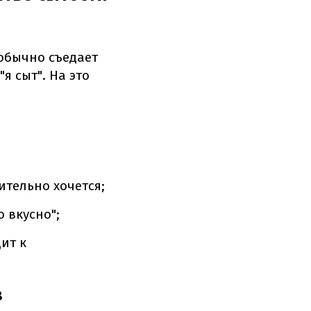
 обычно съедает
я сыт". На это
ительно хочется;
 вкусно";
ит к
в