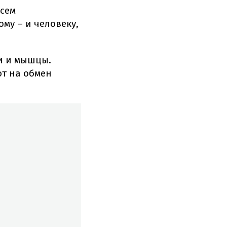
всем
му – и человеку,
ти и мышцы.
ют на обмен