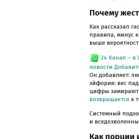
Почему жест
Как рассказал га
правила, минус к
выше вероятност
24 Канал – в
новости
Добавит
Он добавляет: лю
эйфория: вес пад
цифры замирают, 
возвращается
к т
Системный подход
и вседозволенным
Как порции 