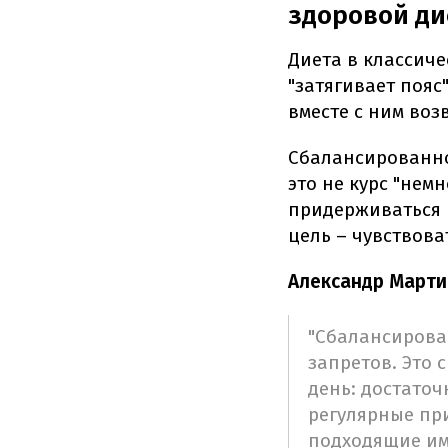
здоровой д
Диета в классич
"затягивает пояс
вместе с ним воз
Сбалансированно
это не курс "нем
придерживаться 
цель – чувствова
Александр Марти
"Сбалансирован
запретов. Это
день: достаточ
регулярные пр
подходящие им