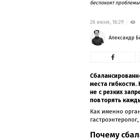
беспокоят проблемы 
26 июня,
16:29
Александр Б
Сбалансированно
места гибкости.
не с резких зап
повторять кажды
Как именно орга
гастроэнтеролог,
Почему сбал