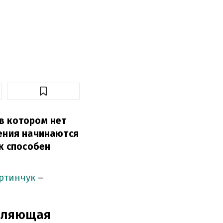
в котором нет
нения начинаются
к способен
ртинчук
–
авляющая