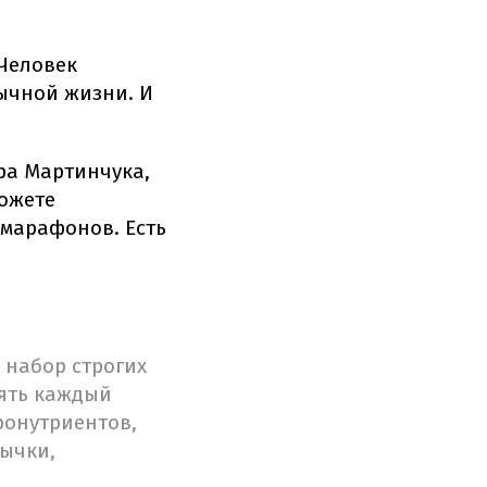
 Человек
вычной жизни. И
ра Мартинчука,
можете
 марафонов. Есть
 набор строгих
рять каждый
ронутриентов,
ычки,