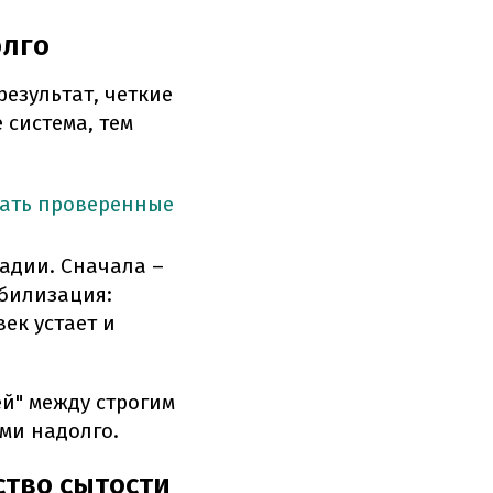
олго
результат, четкие
 система, тем
тать проверенные
тадии. Сначала –
абилизация:
ек устает и
й" между строгим
ами надолго.
ство сытости