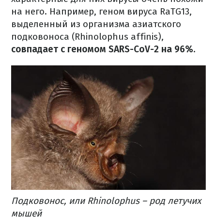
на него. Например, геном вируса RaTG13,
выделенный из организма азиатского
подковоноса (Rhinolophus affinis),
совпадает с геномом SARS-CoV-2 на 96%.
Подковонос, или Rhinolophus – род летучих
мышей