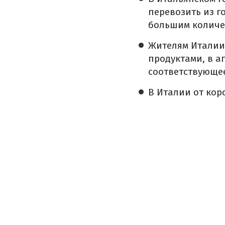
перевозить из г
большим количе
Жителям Италии 
продуктами, в а
соответствующе
В Италии от кор