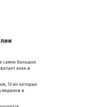
алии
не самое большое
хватает коек и
м, 13 из которых
м медиков в
иходится