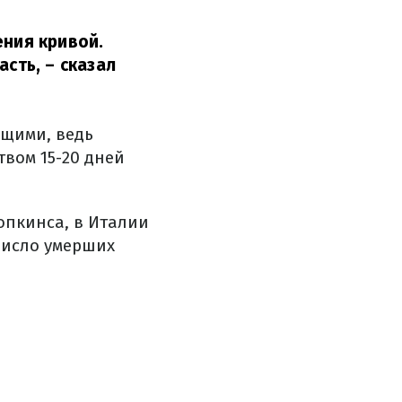
ения кривой.
асть,
– сказал
ющими, ведь
вом 15-20 дней
опкинса, в Италии
число умерших