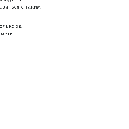
авиться с таким
олько за
иметь