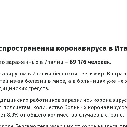
аспространении коронавируса в Ит
во зараженных в Италии –
69 176 человек.
навирусом в Италии беспокоит весь мир. В стра
тей из-за болезни в мире, а в больницах уже не 
дицинских средств.
дицинских работников заразились коронавирусо
о подсчетам, количество больных коронавирусо
ет 8,3% от общего количества случаев в стране.
ороде Бергамо тела умерших от коронавируса пр