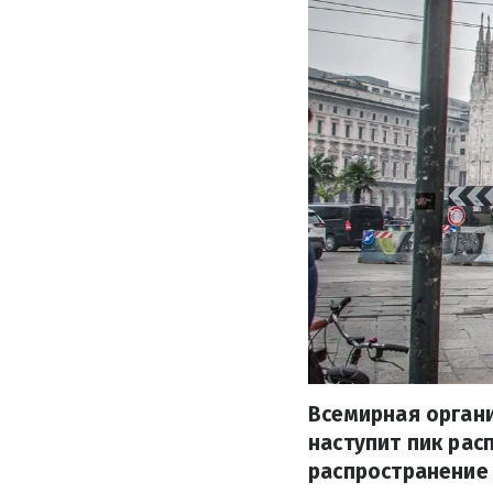
Всемирная органи
наступит пик рас
распространение 