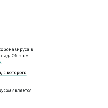
коронавируса в
спад. Об этом
A
.
 с которого
усом является