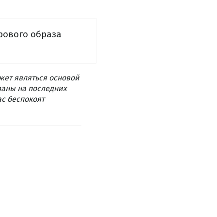
рового образа
жет являться основой
ваны на последних
ас беспокоят