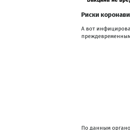
Риски коронави
А вот инфицирова
преждевременным
По данным орган