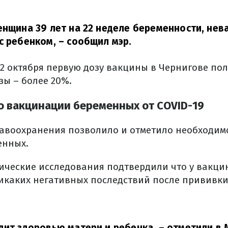
енщина 39 лет на 22 неделе беременности, нев
с ребенком,
– сообщил мэр.
12 октября первую дозу вакцины в Чернигове по
зы – более 20%.
 о вакцинации беременных от COVID-19
авоохранения позволило и отметило необходим
енных.
нические исследования подтвердили что у вакц
икаких негативных последствий после прививки 
дит здоровью матери и ребенка,
– отметили в 