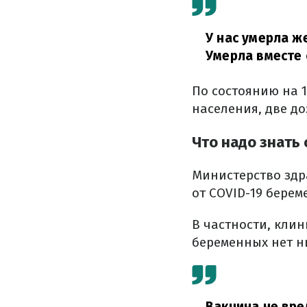
У нас умерла ж
Умерла вместе 
По состоянию на 
населения, две до
Что надо знать
Министерство здр
от COVID-19 берем
В частности, кли
беременных нет н
Вакцина не вре