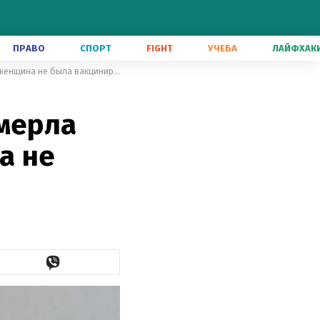
ПРАВО
СПОРТ
FIGHT
УЧЕБА
ЛАЙФХАК
В Чернигове от коронавируса умерла 39-летняя беременная: женщина не была вакцинирована
умерла
а не