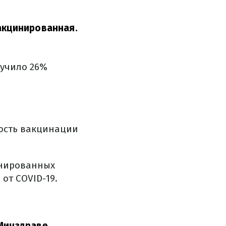
акцинированная.
лучило 26%
ость вакцинации
инированных
от COVID-19.
Минздраве.