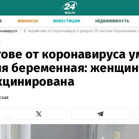
С
ФИНАНСЫ
ИНВЕСТИЦИИ
НЕДВИЖИМОСТЬ
онавирусе
2
гове от коронавируса 
яя беременная: женщин
кцинирована
ская