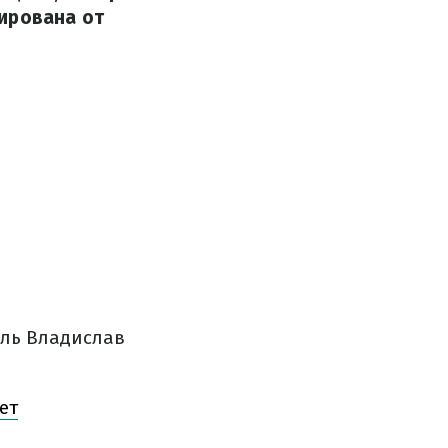
ирована от
ель Владислав
ет