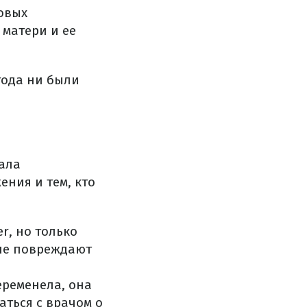
овых
матери и ее
года ни были
ала
ния и тем, кто
r, но только
 не повреждают
еременела, она
аться с врачом о