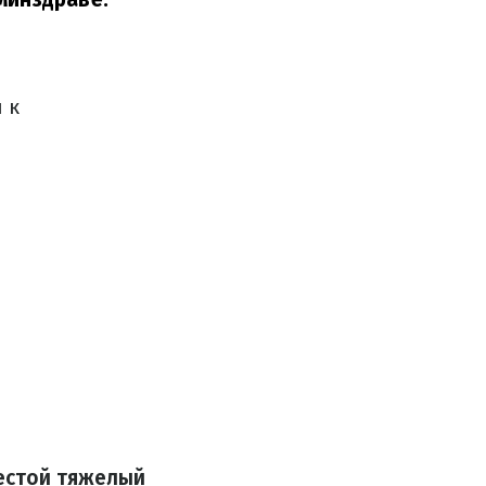
 к
естой тяжелый