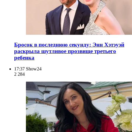
Бросок в последнюю секунду: Энн Хэтэуэй
раскрыла шутливое прозвище третьего
ребенка
17:37
Show24
2 284