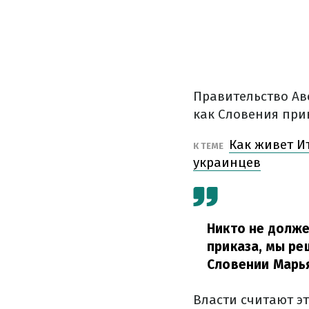
Правительство Ав
как Словения при
Как живет И
К ТЕМЕ
украинцев
Никто не долже
приказа, мы ре
Словении Марь
Власти считают э