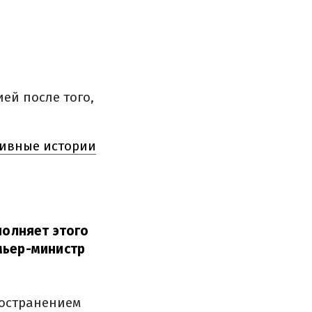
ей после того,
зивные истории
полняет этого
мьер-министр
ространением