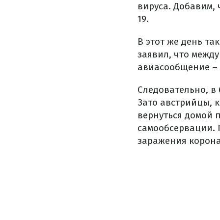
вируса. Добавим, 
19.
В этот же день та
заявил, что межд
авиасообщение – 
Следовательно, в 
Зато австрийцы, 
вернуться домой п
самообсервации. П
заражения корона