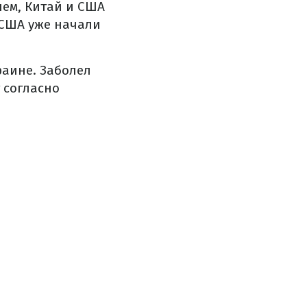
чем, Китай и США
, США уже начали
раине. Заболел
 согласно