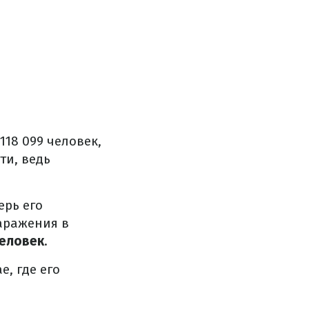
18 099 человек,
ти, ведь
ерь его
аражения в
человек
.
, где его