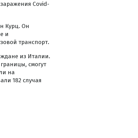
 заражения Covid-
н Курц. Он
е и
узовой транспорт.
аждане из Италии.
 границы, смогут
ли на
али 182 случая