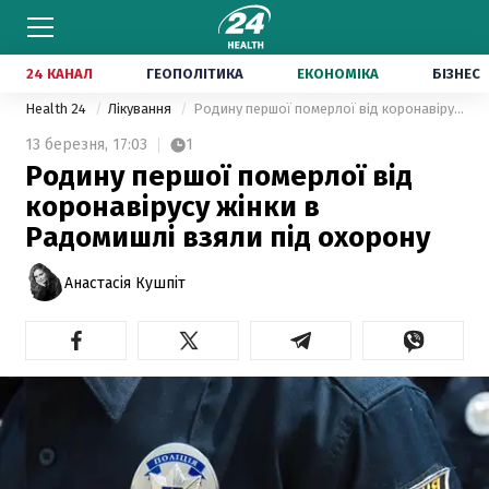
24 КАНАЛ
ГЕОПОЛІТИКА
ЕКОНОМІКА
БІЗНЕС
Health 24
Лікування
Родину першої померлої від коронавірусу жінки в Радомишлі взяли під охорону
13 березня,
17:03
1
Родину першої померлої від
коронавірусу жінки в
Радомишлі взяли під охорону
Анастасія Кушпіт