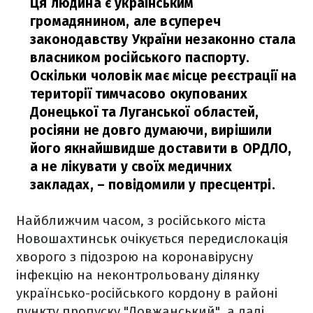
Ця людина є українським
громадянином, але всупереч
законодавству України незаконно стала
власником російського паспорту.
Оскільки чоловік має місце реєстрації на
території тимчасово окупованих
Донецької та Луганської областей,
росіяни не довго думаючи, вирішили
його якнайшвидше доставити в ОРДЛО,
а не лікувати у своїх медичних
закладах,
– повідомили у пресцентрі.
Найближчим часом, з російського міста
Новошахтинськ очікується передислокація
хворого з підозрою на коронавірусну
інфекцію на неконтрольовану ділянку
українсько-російського кордону в районі
пункту пропуску "Довжанський", а далі