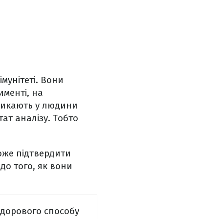
мунітеті. Вони
именті, на
кликають у людини
тат аналізу. Тобто
оже підтвердити
 до того, як вони
здорового способу