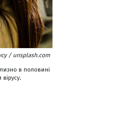
усу / unsplash.com
близно в половині
 вірусу.