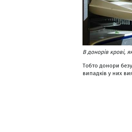
В донорів крові, я
Тобто донори безу
випадків у них ви