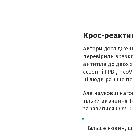
Крос-реактив
Автори дослідженн
перевірили зразки
антитіла до двох 
сезонні ГРВІ, Hco
ці люди раніше пер
Але науковці наг
тільки вивчення Т-
заразилися COVID-
Більше новин, щ