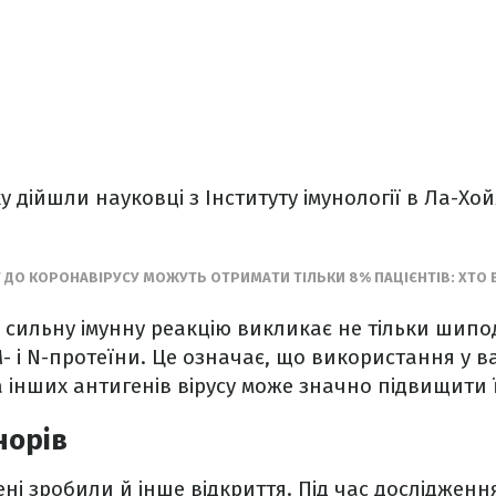
у дійшли науковці з Інституту імунології в Ла-Хо
Т ДО КОРОНАВІРУСУ МОЖУТЬ ОТРИМАТИ ТІЛЬКИ 8% ПАЦІЄНТІВ: ХТО В
сильну імунну реакцію викликає не тільки шипо
 M- і N-протеїни. Це означає, що використання у в
 інших антигенів вірусу може значно підвищити ї
норів
ні зробили й інше відкриття. Під час досліджен