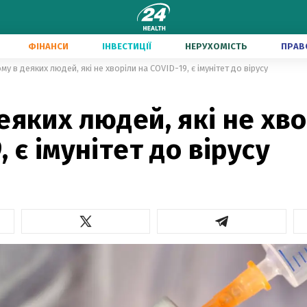
ФІНАНСИ
ІНВЕСТИЦІЇ
НЕРУХОМІСТЬ
ПРАВ
му в деяких людей, які не хворіли на COVID-19, є імунітет до вірусу
еяких людей, які не хво
, є імунітет до вірусу