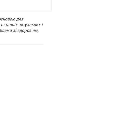
основою для
 останніх актуальних і
блеми зі здоровʼям,