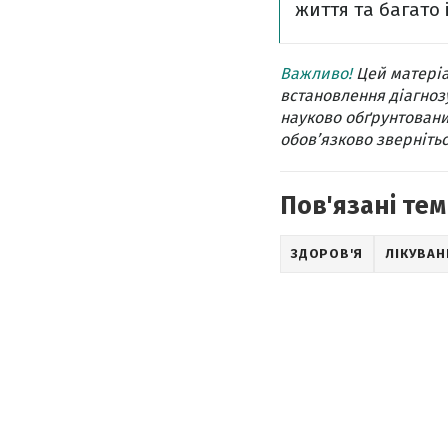
життя та багато 
Важливо!
Цей матеріа
встановлення діагнозу
науково обґрунтовани
обов’язково звернітьс
Пов'язані тем
ЗДОРОВ'Я
ЛІКУВАН