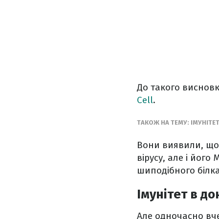
До такого висновк
Cell
.
ТАКОЖ НА ТЕМУ: ІМУНІТЕ
Вони виявили, що 
вірусу, але і його
шиподібного білка
Імунітет в до
Але одночасно вче