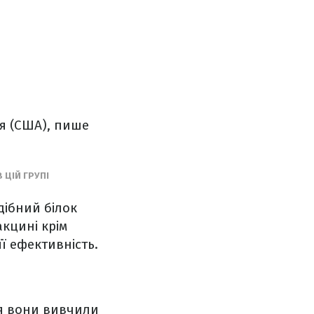
йя (США), пише
 ЦІЙ ГРУПІ
дібний білок
акцині крім
ї ефективність.
ня вони вивчили