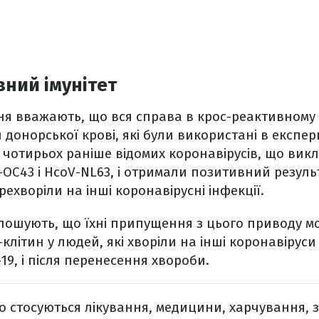
ний імунітет
я вважають, що вся справа в крос-реактивному і
 донорської крові, які були використані в експер
з чотирьох раніше відомих коронавірусів, що ви
V-OC43 і HcoV-NL63, і отримали позитивний резуль
ехворіли на інші коронавірусні інфекції.
олошують, що їхні припущення з цього приводу м
клітин у людей, які хворіли на інші коронавіруси
19, і після перенесення хвороби.
о стосуються лікування, медицини, харчування, 