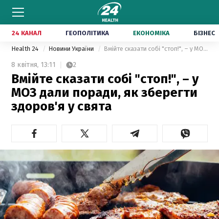
24 КАНАЛ
ГЕОПОЛІТИКА
ЕКОНОМІКА
БІЗНЕС
Health 24
Новини України
Вмійте сказати собі "стоп!", – у МОЗ дали поради, як зберегти здоров'я у свята
8 квітня,
13:11
2
Вмійте сказати собі "стоп!", – у
МОЗ дали поради, як зберегти
здоров'я у свята