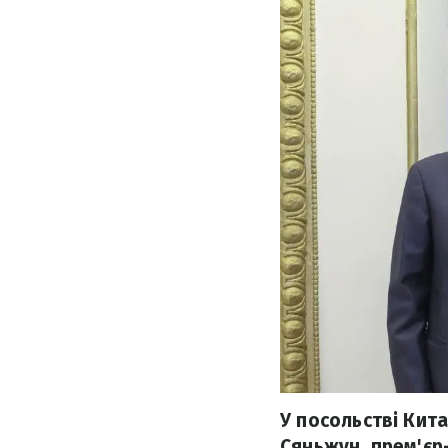
У посольстві Кит
Сяньжун, прем'єр-