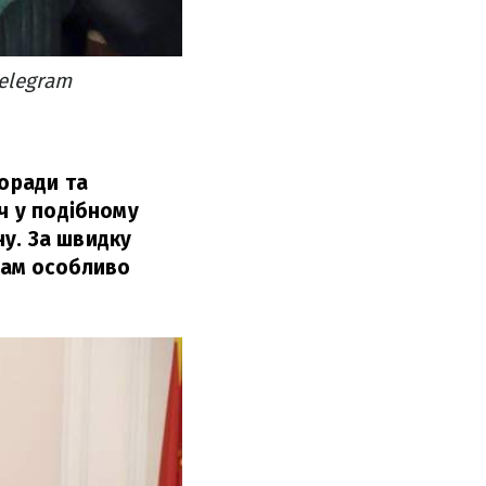
Telegram
поради та
ч у подібному
у. За швидку
 нам особливо