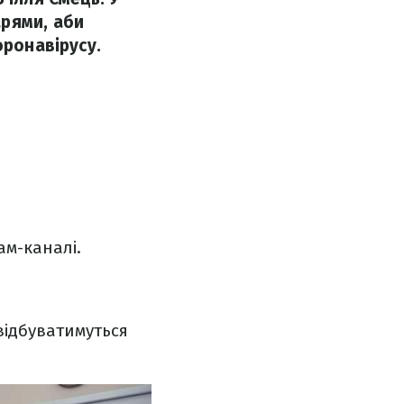
арями, аби
оронавірусу.
ам-каналі.
відбуватимуться