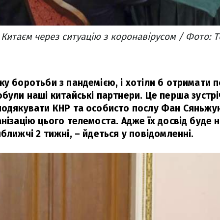
з Китаєм через ситуацію з коронавірусом / Фото: 
ку боротьби з пандемією, і хотіли б отримати 
обули наші китайські партнери. Це перша зустрі
подякувати КНР та особисто послу Фан Сяньжун
анізацію цього телемоста. Адже їх досвід буде
ближчі 2 тижні,
– йдеться у повідомленні.