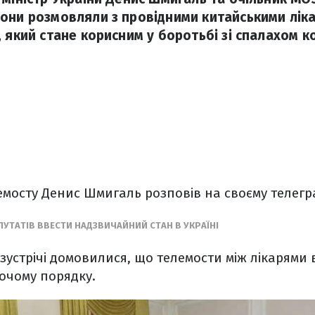
они розмовляли з провідними китайськими лік
 який стане корисним у боротьбі зі спалахом к
емосту Денис Шмигаль розповів на своєму телегр
УТАТІВ ВВЕСТИ НАДЗВИЧАЙНИЙ СТАН В УКРАЇНІ
устрічі домовилися, що телемости між лікарями 
очому порядку.