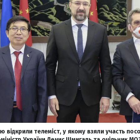
аю відкрили телеміст, у якому взяли участь по
міністр України Денис Шмигаль та очільник МОЗ