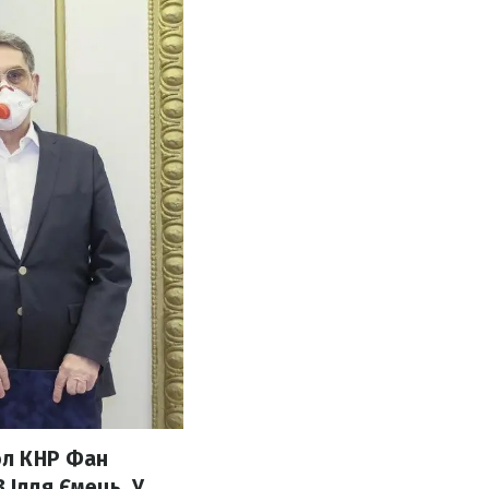
сол КНР Фан
 Ілля Ємець. У