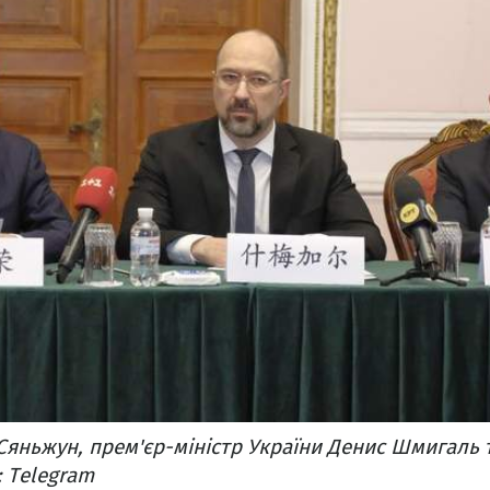
яньжун, прем'єр-міністр України Денис Шмигаль 
: Telegram