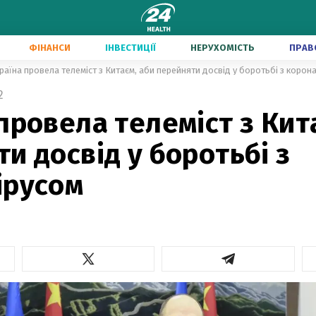
ФІНАНСИ
ІНВЕСТИЦІЇ
НЕРУХОМІСТЬ
ПРАВ
раїна провела телеміст з Китаєм, аби перейняти досвід у боротьбі з корон
2
провела телеміст з Кит
и досвід у боротьбі з
ірусом