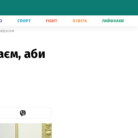
О
СПОРТ
FIGHT
ОСВІТА
ЛАЙФХАКИ
авірусом
аєм, аби