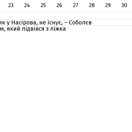
23
24
25
26
27
28
29
30
як у Насірова, не існує, – Соболєв
м, який підвівся з ліжка