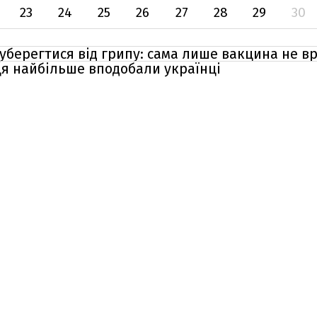
23
24
25
26
27
28
29
30
 уберегтися від грипу: сама лише вакцина не в
сця найбільше вподобали українці