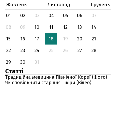
Жовтень
Листопад
Грудень
01
02
03
04
05
06
07
08
09
10
11
12
13
14
15
16
17
18
19
20
21
22
23
24
25
26
27
28
29
30
31
Статті
Традиційна медицина Північної Кореї (Фото)
Як сповільнити старіння шкіри (Відео)