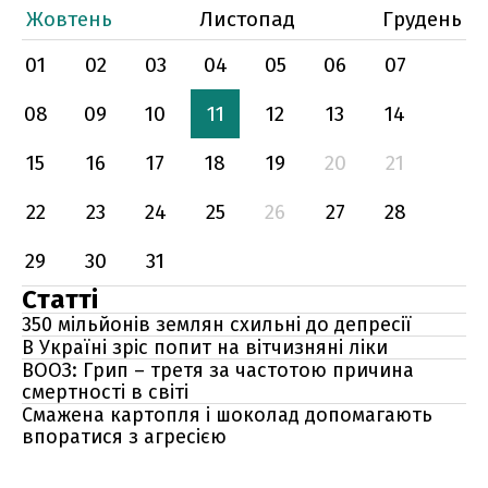
Жовтень
Листопад
Грудень
01
02
03
04
05
06
07
08
09
10
11
12
13
14
15
16
17
18
19
20
21
22
23
24
25
26
27
28
29
30
31
Статті
350 мільйонів землян схильні до депресії
В Україні зріс попит на вітчизняні ліки
ВООЗ: Грип – третя за частотою причина
смертності в світі
Смажена картопля і шоколад допомагають
впоратися з агресією