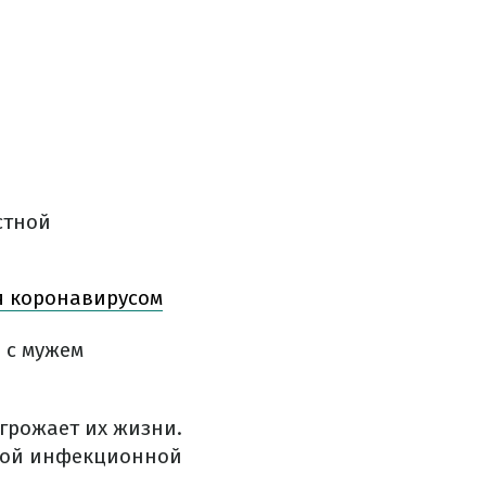
стной
я коронавирусом
 с мужем
угрожает их жизни.
ской инфекционной