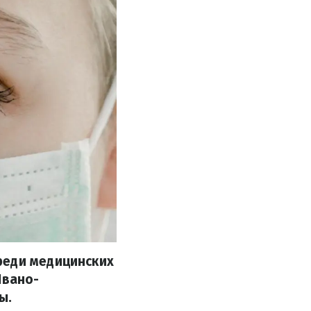
реди медицинских
Ивано-
ы.