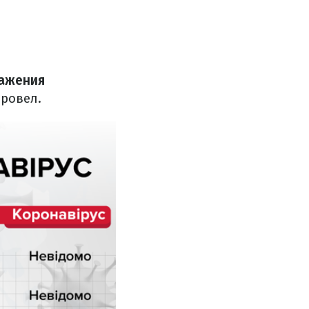
ражения
оровел.