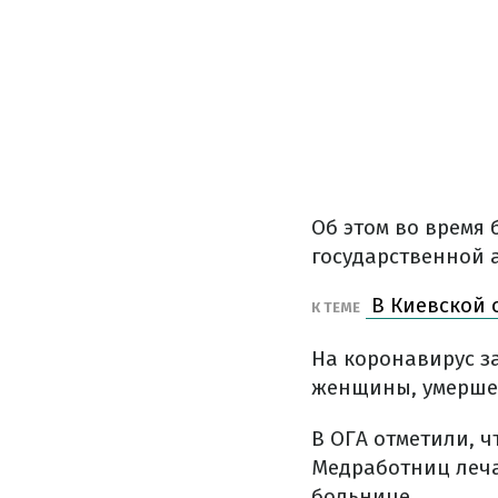
Об этом во время
государственной 
В Киевской 
К ТЕМЕ
На коронавирус з
женщины, умершей
В ОГА отметили, ч
Медработниц леча
больнице.