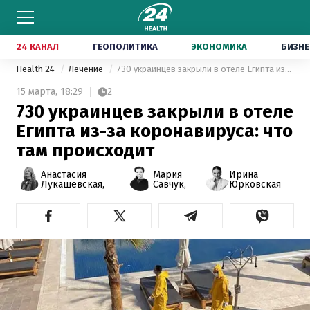
24 КАНАЛ
ГЕОПОЛИТИКА
ЭКОНОМИКА
БИЗНЕ
Health 24
Лечение
730 украинцев закрыли в отеле Египта из-за коронавируса: что там происходит
15 марта,
18:29
2
730 украинцев закрыли в отеле
Египта из-за коронавируса: что
там происходит
Анастасия
Мария
Ирина
Лукашевская,
Савчук,
Юрковская