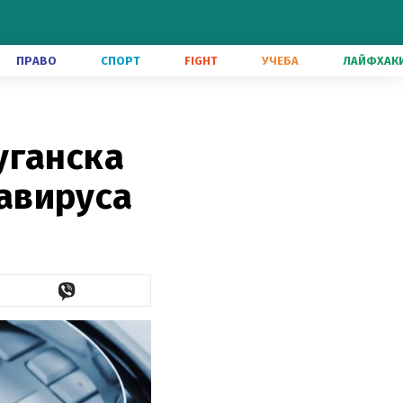
ПРАВО
СПОРТ
FIGHT
УЧЕБА
ЛАЙФХАК
уганска
авируса