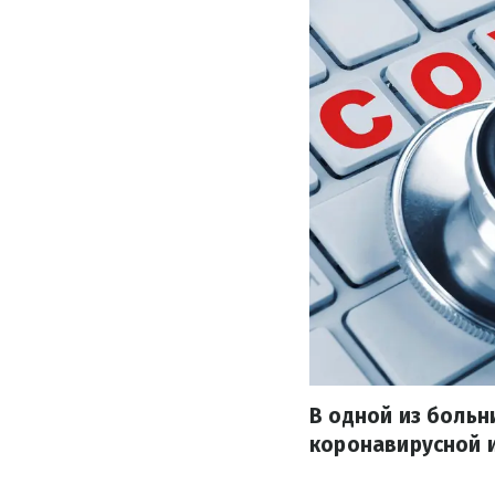
В одной из больн
коронавирусной 