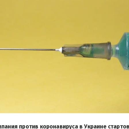
пания против коронавируса в Украине старто