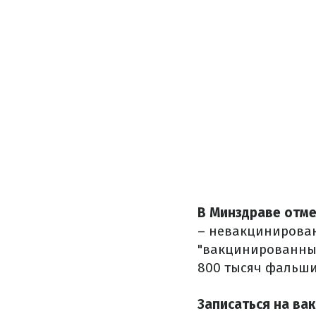
В Минздраве отм
– невакцинирован
"вакцинированных
800 тысяч фальши
Записаться на ва