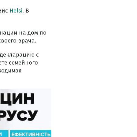
рвис
Helsi
. В
нации на дом по
воего врача.
 декларацию с
ете семейного
бходимая