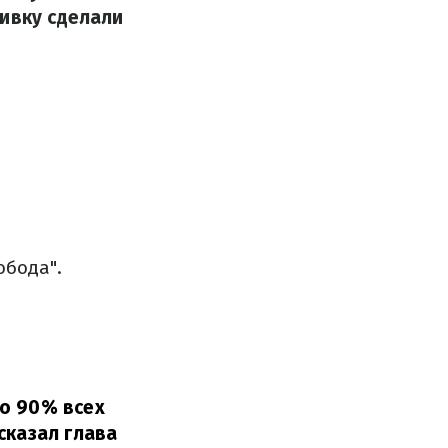
вивку сделали
обода".
ло 90% всех
сказал глава