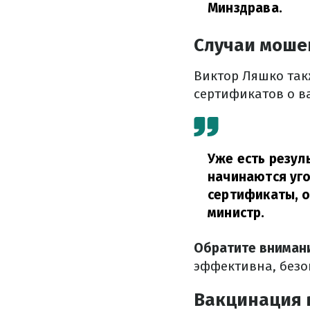
Минздрава.
Случаи моше
Виктор Ляшко так
сертификатов о в
Уже есть резул
начинаются уг
сертификаты, о
министр.
Обратите вниман
эффективна, безо
Вакцинация 