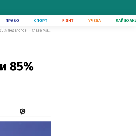
ПРАВО
СПОРТ
FIGHT
УЧЕБА
ЛАЙФХАК
В Украине одной дозой уже вакцинировались 90% медиков и 85% педагогов, – глава Минздрава
 и 85%