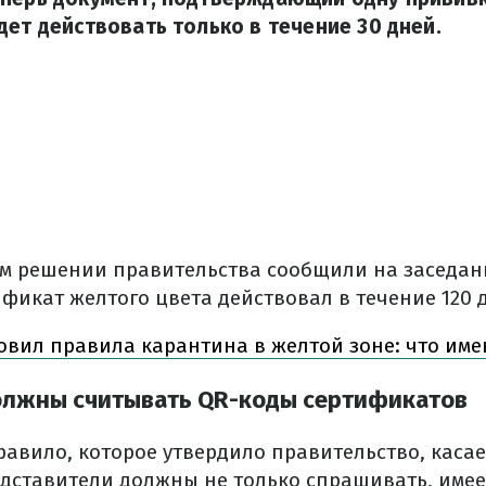
дет действовать только в течение 30 дней.
м решении правительства сообщили на заседани
фикат желтого цвета действовал в течение 120 
овил правила карантина в желтой зоне: что им
олжны считывать QR-коды сертификатов
равило, которое утвердило правительство, каса
едставители должны не только спрашивать, имее