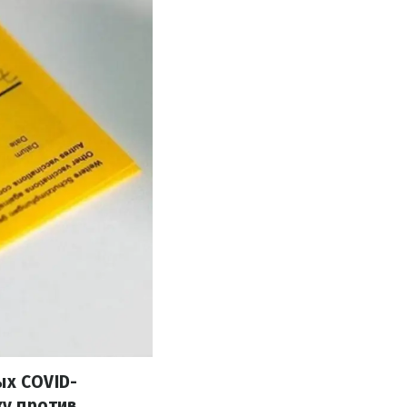
ых COVID-
ку против