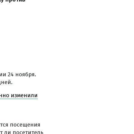
и 24 ноября.
дней.
енно изменили
ется посещения
т ли посетитель