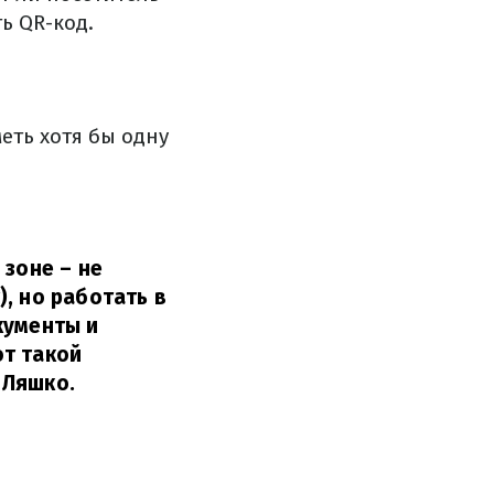
ь QR-код.
еть хотя бы одну
 зоне – не
, но работать в
кументы и
ют такой
 Ляшко.