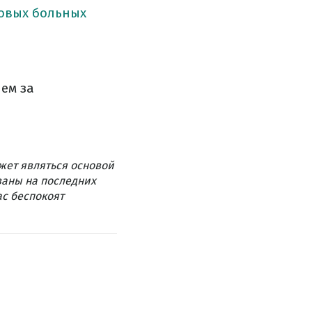
новых больных
ем за
жет являться основой
ваны на последних
ас беспокоят