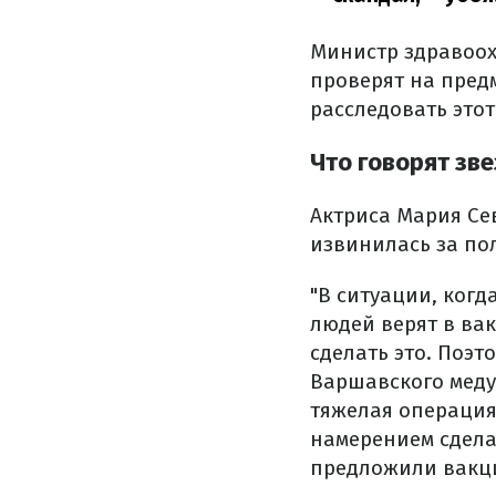
Министр здравоох
проверят на предм
расследовать это
Что говорят зв
Актриса Мария Се
извинилась за по
"В ситуации, когд
людей верят в вак
сделать это. Поэт
Варшавского медун
тяжелая операция,
намерением сдела
предложили вакцин