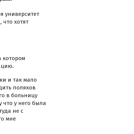
я университет
 что хотят
в котором
ацию.
ки и так мало
едить поляков
го в больницу
 что у него была
туда не с
то мне