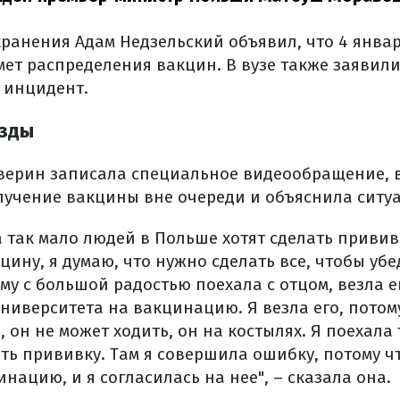
ранения Адам Недзельский объявил, что 4 январ
ет распределения вакцин. В вузе также заявили,
т инцидент.
езды
верин записала специальное видеообращение, 
лучение вакцины вне очереди и объяснила ситу
а так мало людей в Польше хотят сделать привив
цину, я думаю, что нужно сделать все, чтобы уб
ому с большой радостью поехала с отцом, везла е
иверситета на вакцинацию. Я везла его, потому
 он не может ходить, он на костылях. Я поехала 
ть прививку. Там я совершила ошибку, потому ч
ацию, и я согласилась на нее", – сказала она.