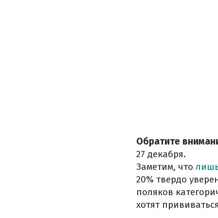
Обратите вниман
27 декабря.
Заметим, что
лишь
20% твердо увере
поляков категорич
хотят прививаться