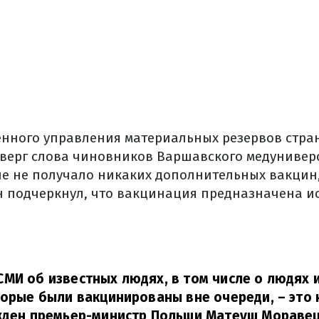
енного управления материальных резервов стра
верг слова чиновников Варшавского медуниверс
ие не получало никаких дополнительных вакцин, 
н подчеркнул, что вакцинация предназначена и
МИ об известных людях, в том числе о людях 
торые были вакцинированы вне очереди, – это
ден премьер-министр Польши Матеуш Моравец