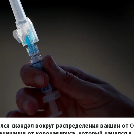
лся скандал вокруг распределения вакцин от C
кцинации от коронавируса, который начался в 