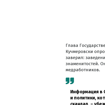
Глава Государств
Кучмеровски опро
заверил: заведен
знаменитостей. О
медработников.
Информация в С
и политики, ко
скандал,
– убеж