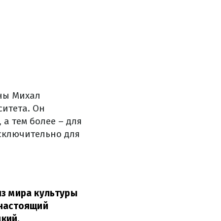
ны Михал
итета. Он
а тем более – для
сключительно для
из мира культуры
 настоящий
кий.