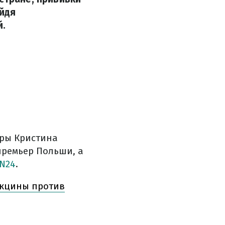
йдя
й.
еры Кристина
премьер Польши, а
N24
.
акцины против