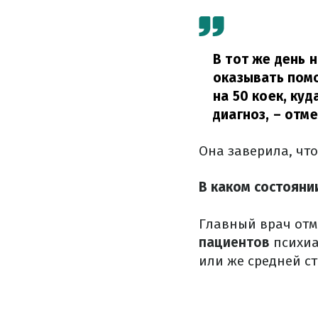
В тот же день 
оказывать помо
на 50 коек, ку
диагноз,
– отме
Она заверила, чт
В каком состояни
Главный врач отме
пациентов
психиа
или же средней с