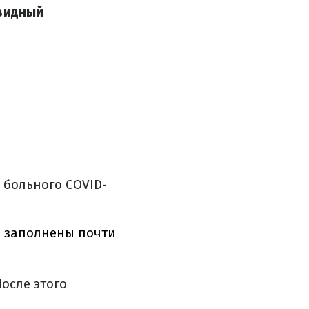
овидный
 больного COVID-
ы заполнены почти
осле этого