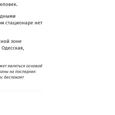
еловек.
одными
ом стационаре нет
сной зоне
 Одесская,
жет являться основой
ваны на последних
ас беспокоят