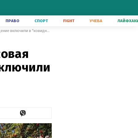
ПРАВО
СПОРТ
FIGHT
УЧЕБА
ЛАЙФХАК
В психбольнице на Волыни массовая вспышка COVID-19: заведение включили в "ковидные"
совая
включили