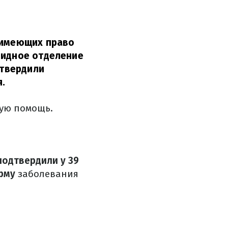
, имеющих право
видное отделение
дтвердили
.
кую помощь.
подтвердили у 39
рму
заболевания