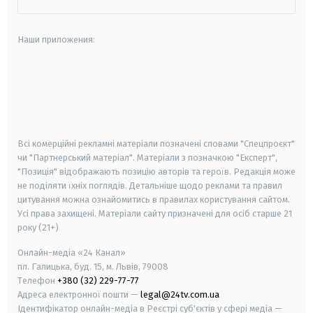
Наши приложения:
android
apple
smart tv
samsung smart tv
Всі комерційні рекламні матеріали позначені словами "Спецпроєкт"
чи "Партнерський матеріал". Матеріали з позначкою "Експерт",
"Позиція" відображають позицію авторів та героїв. Редакція може
не поділяти їхніх поглядів. Детальніше щодо реклами та правил
цитування можна ознайомитись в правилах користування сайтом.
Усі права захищені.
Матеріали сайту призначені для осіб старше
21
року (21+)
Онлайн-медіа «24 Канал»
пл. Галицька, буд. 15, м. Львів, 79008
Телефон
+380 (32) 229-77-77
Адреса електронної пошти —
legal@24tv.com.ua
Ідентифікатор онлайн-медіа в Реєстрі суб'єктів у сфері медіа —