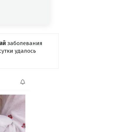
чай
заболевания
сутки удалось