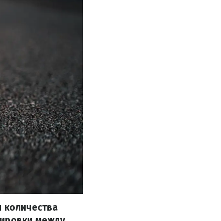
я количества
сировки между