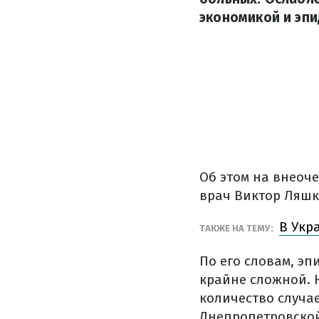
экономикой и эпи
Об этом на внеоч
врач Виктор Ляшк
В Укр
ТАКЖЕ НА ТЕМУ:
По его словам, э
крайне сложной. 
количество случа
Днепропетровской