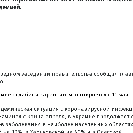
демией.
ередном заседании правительства сообщил гла
о.
аине ослабили карантин: что откроется с 11 мая
пидемическая ситуация с коронавирусной инфекц
Начиная с конца апреля, в Украине продолжает 
ев заболевания в наиболее населенных областях
 на 30%, в Харьковской на 40% и в Одесской.