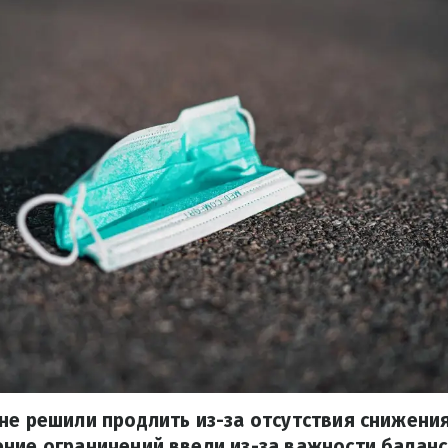
не решили продлить из-за отсутствия снижени
ение ограничений ввели из-за важности балан