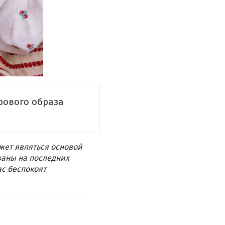
рового образа
жет являться основой
ваны на последних
ас беспокоят