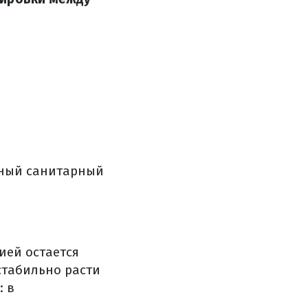
вный санитарный
ией остается
стабильно расти
: в