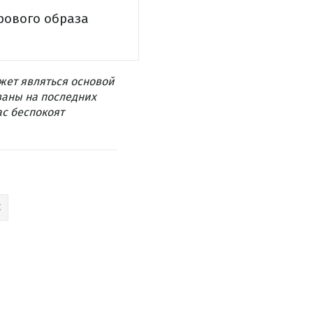
рового образа
жет являться основой
ваны на последних
ас беспокоят
Е