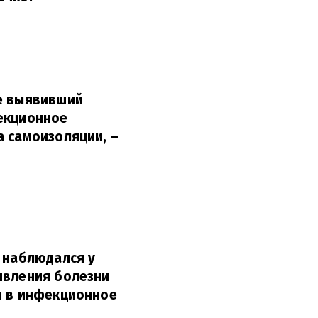
не выявивший
фекционное
а самоизоляции,
–
о наблюдался у
явления болезни
н в инфекционное