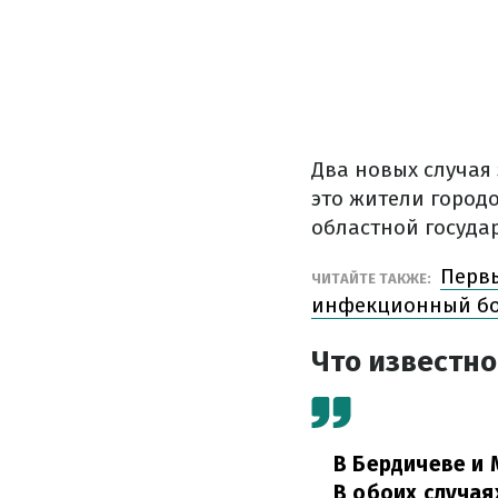
Два новых случая
это жители город
областной госуда
Перв
ЧИТАЙТЕ ТАКЖЕ:
инфекционный бок
Что известно
В Бердичев
е и
В обоих случая