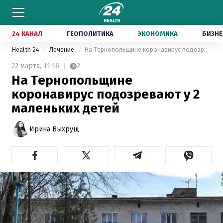
24 КАНАЛ
ГЕОПОЛИТИКА
ЭКОНОМИКА
БИЗНЕ
Health 24
Лечение
На Тернопольщине коронавирус подозревают у 2 маленьких детей
22 марта,
11:16
2
На Тернопольщине
коронавирус подозревают у 2
маленьких детей
Ирина Выхрущ