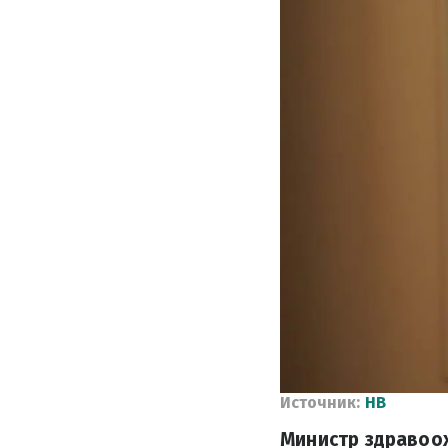
Источник:
НВ
Министр здравоох