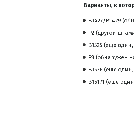
Варианты, к кот
B1427/B1429 (обн
P2 (другой штам
B1525 (еще один
P3 (обнаружен н
B1526 (еще один
B16171 (еще оди