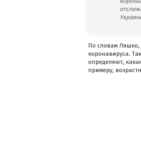
корона
отслеж
Украине
По словам Ляшко,
коронавируса. Та
определяют, какая
примеру, возраст