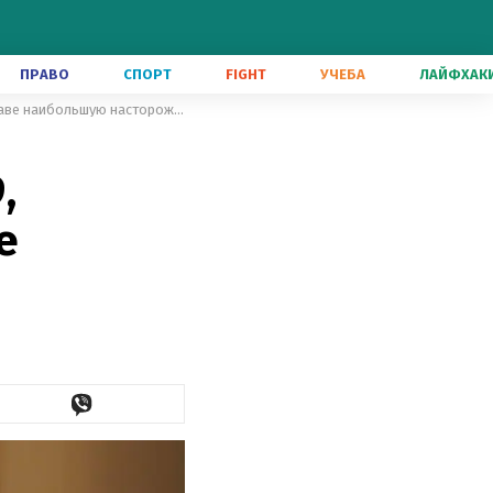
ПРАВО
СПОРТ
FIGHT
УЧЕБА
ЛАЙФХАК
Ляшко назвал мутации COVID-19, которые вызывают в Минздраве наибольшую настороженность
,
е