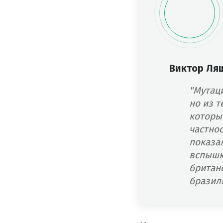
Виктор Ля
"Мутаци
но из т
которы
частнос
показа
вспышк
британс
бразиль