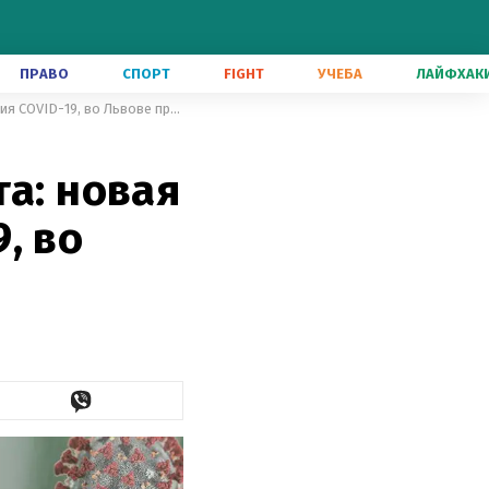
ПРАВО
СПОРТ
FIGHT
УЧЕБА
ЛАЙФХАК
Новости о коронавирусе 22 марта: новая версия происхождения COVID-19, во Львове продлили локдаун
та: новая
, во