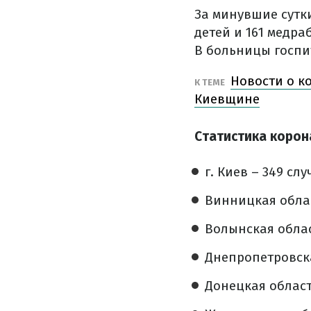
За минувшие сутки
детей и 161 медра
В больницы госпи
Новости о к
К ТЕМЕ
Киевщине
Статистика корон
г. Киев – 349 слу
Винницкая облас
Волынская облас
Днепропетровска
Донецкая область