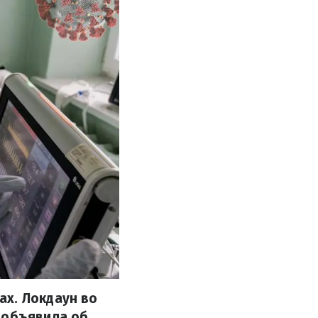
ах. Локдаун во
 объявила об