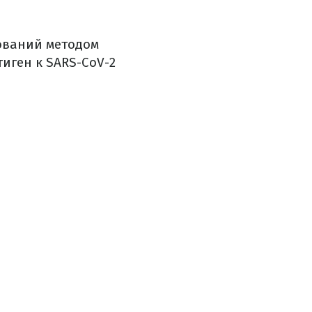
рований методом
тиген к SARS-CoV-2