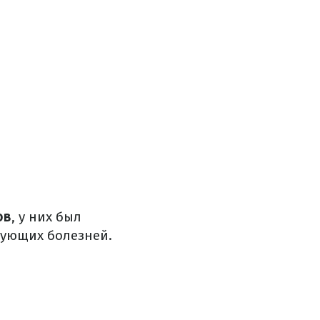
ов
, у них был
вующих болезней.