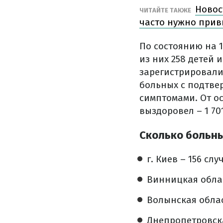
Новос
ЧИТАЙТЕ ТАКЖЕ
часто нужно прив
По состоянию на 1
из них 258 детей
зарегистрировали
больных с подтве
симптомами. От о
выздоровел – 1 70
Сколько больны
г. Киев – 156 слу
Винницкая облас
Волынская облас
Днепропетровска