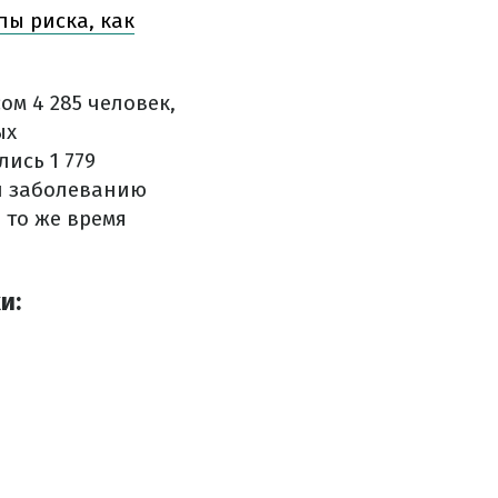
пы риска, как
ом 4 285 человек,
ых
ись 1 779
и заболеванию
 то же время
и: