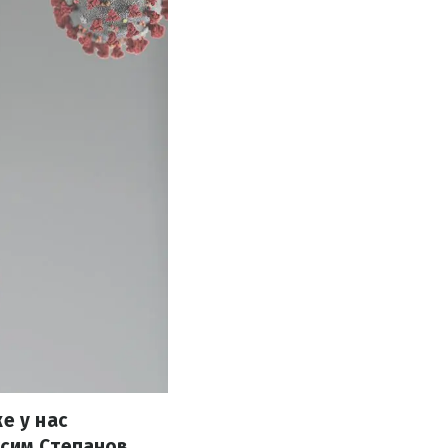
е у нас
ксим Степанов