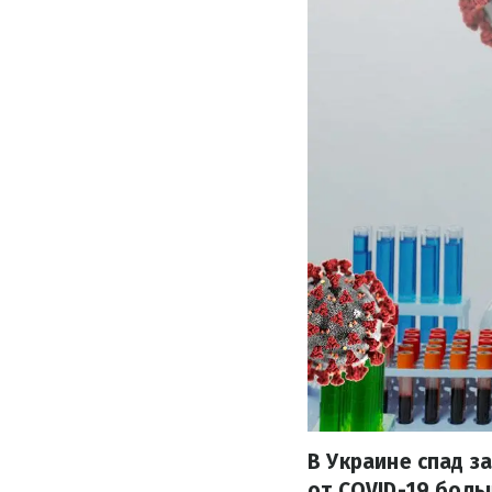
В Украине спад з
от COVID-19 боль