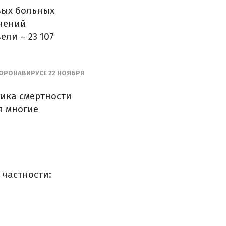
овых больных
жнений
ли – 23 107
КОРОНАВИРУСЕ 22 НОЯБРЯ
тика смертности
я многие
 частности: