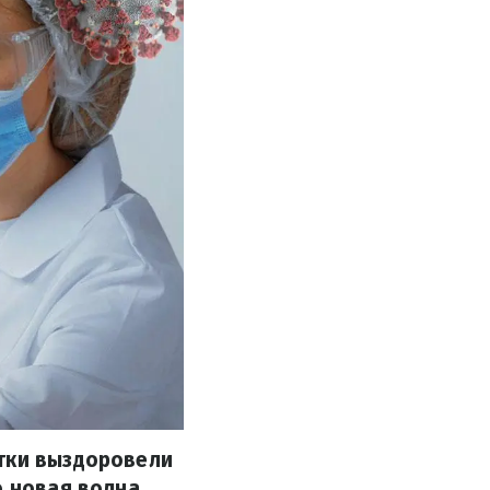
утки выздоровели
о новая волна