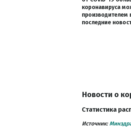
коронавируса мож
производителем в
последние новост
Новости о ко
Статистика рас
Источник:
Минздр