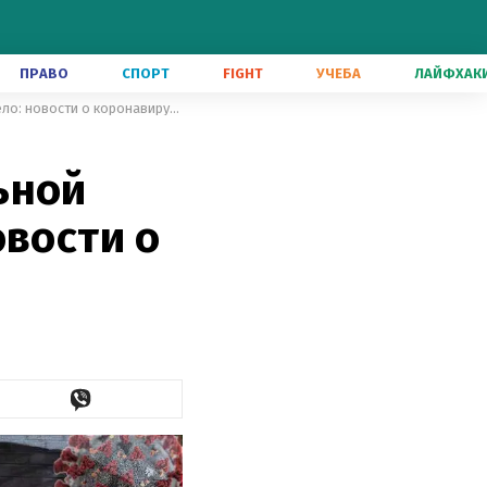
ПРАВО
СПОРТ
FIGHT
УЧЕБА
ЛАЙФХАК
Расширили приказ об обязательной вакцинации, новое антитело: новости о коронавирусе 13 октября
ьной
овости о