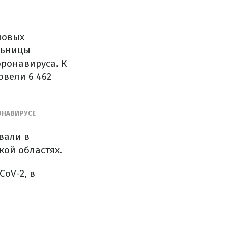
новых
льницы
ронавируса. К
овели 6 462
ОНАВИРУСЕ
вали в
кой областях.
oV-2, в