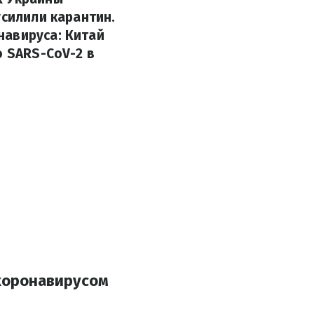
усилили карантин.
навируса: Китай
о SARS-CoV-2 в
 коронавирусом