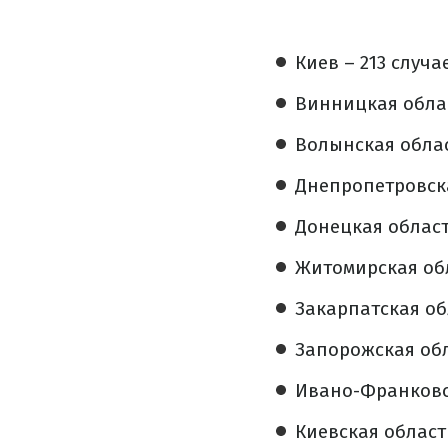
Киев – 213 случа
Винницкая облас
Волынская облас
Днепропетровска
Донецкая област
Житомирская обл
Закарпатская обл
Запорожская обл
Ивано-Франковск
Киевская область