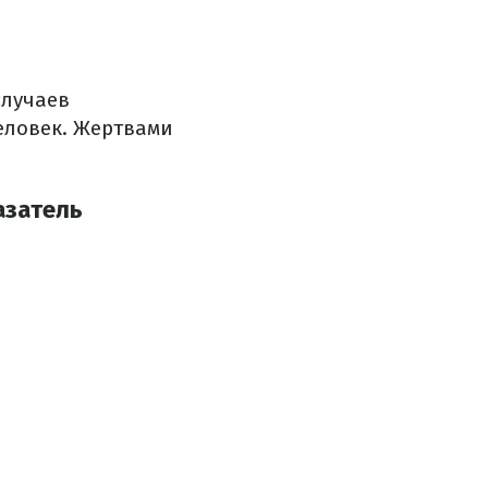
случаев
человек. Жертвами
азатель