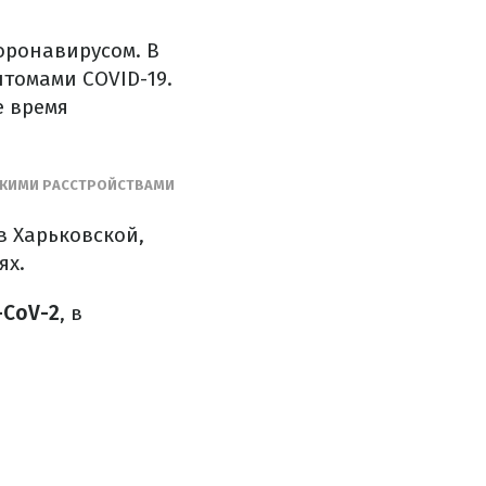
оронавирусом. В
томами COVID-19.
е время
ЕСКИМИ РАССТРОЙСТВАМИ
в Харьковской,
ях.
-CoV-2
, в