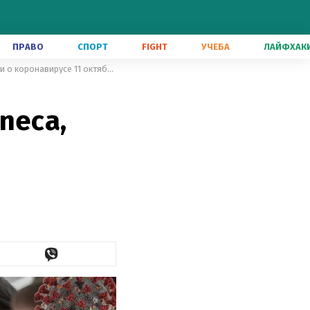
ПРАВО
СПОРТ
FIGHT
УЧЕБА
ЛАЙФХАК
Россия украла формулу AstraZeneca, новое лекарство: новости о коронавирусе 11 октября
neca,