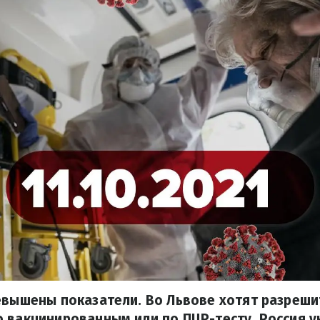
евышены показатели. Во Львове хотят разреши
 вакцинированным или по ПЦР-тесту. Россия 