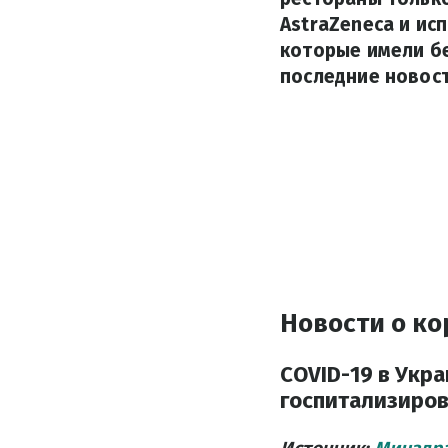
AstraZeneca и ис
которые имели бе
последние новост
Новости о ко
COVID-19 в Укр
госпитализиро