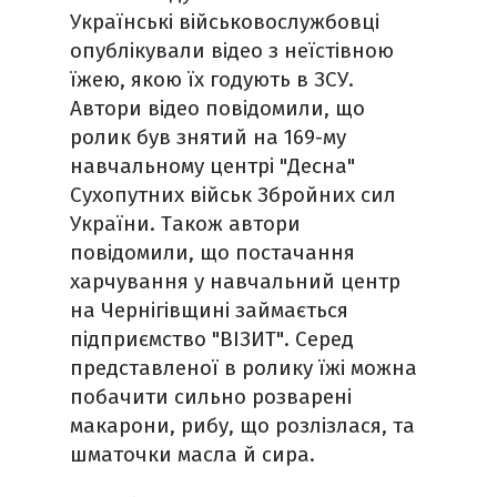
Українські військовослужбовці
опублікували відео з неїстівною
їжею, якою їх годують в ЗСУ.
Автори відео повідомили, що
ролик був знятий на 169-му
навчальному центрі "Десна"
Сухопутних військ Збройних сил
України. Також автори
повідомили, що постачання
харчування у навчальний центр
на Чернігівщині займається
підприємство "ВІЗИТ". Серед
представленої в ролику їжі можна
побачити сильно розварені
макарони, рибу, що розлізлася, та
шматочки масла й сира.