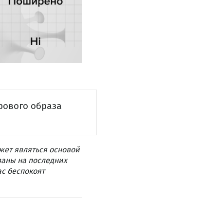
рового образа
жет являться основой
ваны на последних
ас беспокоят