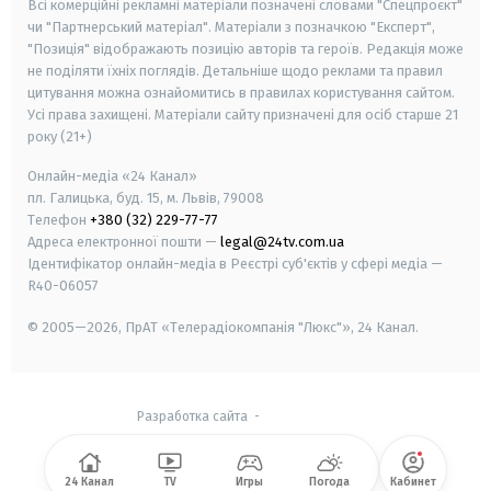
Всі комерційні рекламні матеріали позначені словами "Спецпроєкт"
чи "Партнерський матеріал". Матеріали з позначкою "Експерт",
"Позиція" відображають позицію авторів та героїв. Редакція може
не поділяти їхніх поглядів. Детальніше щодо реклами та правил
цитування можна ознайомитись в правилах користування сайтом.
Усі права захищені.
Матеріали сайту призначені для осіб старше
21
року (21+)
Онлайн-медіа «24 Канал»
пл. Галицька, буд. 15, м. Львів, 79008
Телефон
+380 (32) 229-77-77
Адреса електронної пошти —
legal@24tv.com.ua
Ідентифікатор онлайн-медіа в Реєстрі суб'єктів у сфері медіа —
R40-06057
© 2005—2026,
ПрАТ «Телерадіокомпанія "Люкс"», 24 Канал.
Разработка сайта
-
24 Канал
TV
Игры
Погода
Кабинет