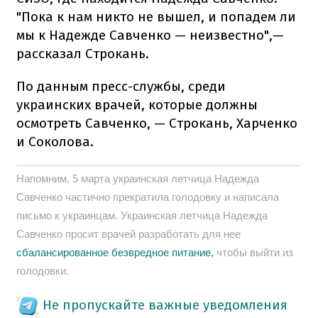
"Пока к нам никто не вышел, и попадем ли
мы к Надежде Савченко — неизвестно",—
рассказал Строкань.
По данным пресс-службы, среди
украинских врачей, которые должны
осмотреть Савченко, — Строкань, Харченко
и Соколова.
Напомним, 5 марта украинская летчица Надежда
Савченко частично прекратила голодовку и написала
письмо к украинцам. Украинская летчица Надежда
Савченко просит врачей разработать для нее
сбалансированное безвредное питание,
чтобы выйти из
голодовки.
Не пропускайте важные уведомления