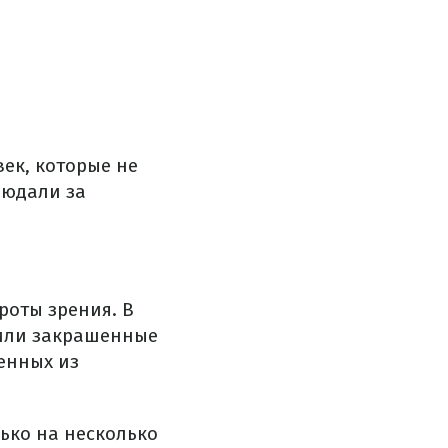
век, которые не
людали за
роты зрения. В
 или закрашенные
енных из
ько на несколько