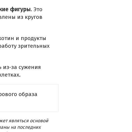
ские фигуры
. Это
влены из кругов
икотин и продукты
работу зрительных
 из-за сужения
клетках.
рового образа
жет являться основой
ваны на последних