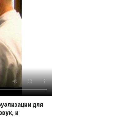
зуализации для
звук, и