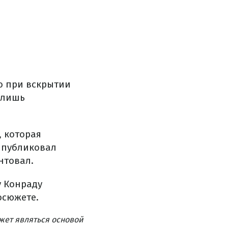
о при вскрытии
 лишь
 которая
 публиковал
нтовал.
у Конраду
осюжете.
жет являться основой