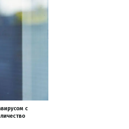
авирусом с
оличество