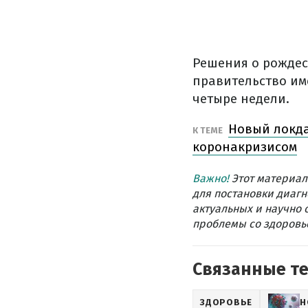
Решения о рождес
правительство им
четыре недели.
Новый локда
К ТЕМЕ
коронакризисом
Важно!
Этот материал
для постановки диагн
актуальных и научно 
проблемы со здоровье
Связанные т
ЗДОРОВЬЕ
Н