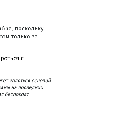
бре, поскольку
сом только за
роться с
жет являться основой
ваны на последних
ас беспокоят