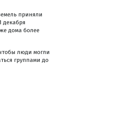
земель приняли
1 декабря
аже дома более
 чтобы люди могли
аться группами до