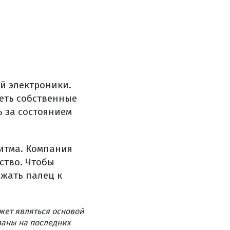
й электроники.
меть собственные
ь за состоянием
ритма. Компания
ство. Чтобы
ижать палец к
жет являться основой
ваны на последних