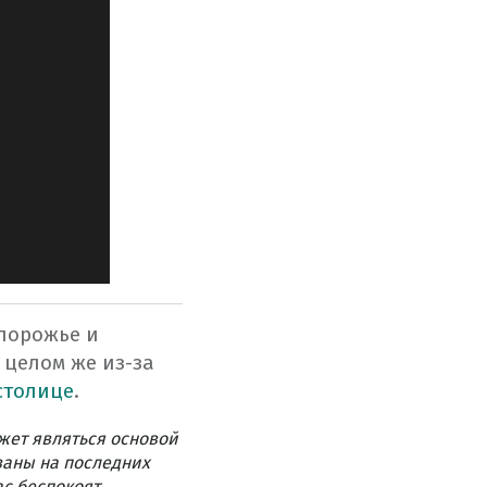
апорожье и
 целом же из-за
столице
.
жет являться основой
ваны на последних
ас беспокоят